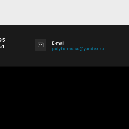
95
Е-mail
51
polyforms.su@yandex.ru